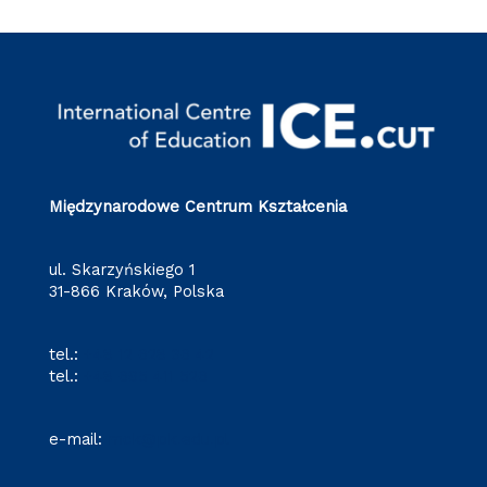
Międzynarodowe Centrum Kształcenia
ul. Skarzyńskiego 1
31-866 Kraków, Polska
tel.:
+48 12 628 36 42
tel.:
+48 695 411 526
e-mail:
mck@pk.edu.pl