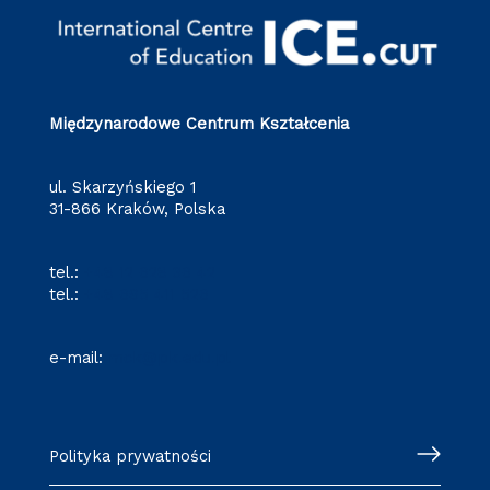
Międzynarodowe Centrum Kształcenia
ul. Skarzyńskiego 1
31-866 Kraków, Polska
tel.:
+48 12 628 36 42
tel.:
+48 695 411 526
e-mail:
mck@pk.edu.pl
Polityka prywatności