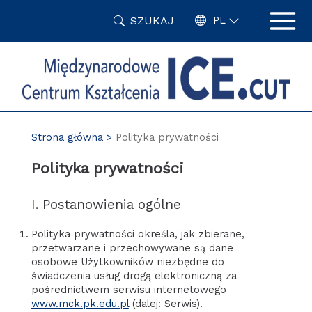
Przejdź
SZUKAJ
do
PL
treści
Strona główna
Polityka prywatności
Polityka prywatności
I. Postanowienia ogólne
Polityka prywatności określa, jak zbierane,
przetwarzane i przechowywane są dane
osobowe Użytkowników niezbędne do
świadczenia usług drogą elektroniczną za
pośrednictwem serwisu internetowego
www.mck.pk.edu.pl
(dalej: Serwis).