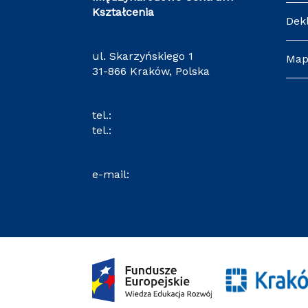
Kształcenia
Dek
ul. Skarzyńskiego 1
Map
31-866 Kraków, Polska
tel.:
+48 12 628 36 42
tel.:
+48 695 411 526
e-mail:
mck@pk.edu.pl