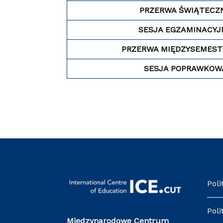
PRZERWA ŚWIĄTECZ
SESJA EGZAMINACYJ
PRZERWA MIĘDZYSEMES
SESJA POPRAWKOW
Poli
Poli
Międzynarodowe Centrum