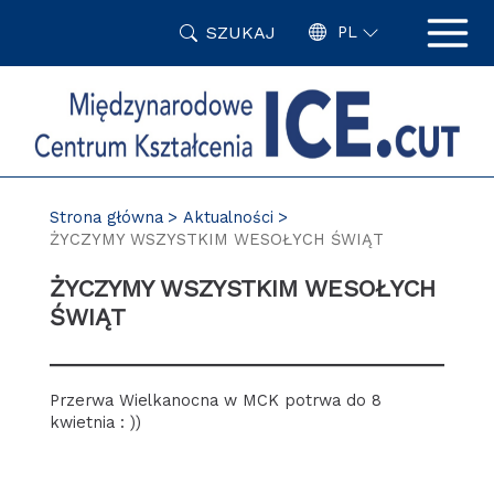
Przejdź
SZUKAJ
do
PL
treści
Strona główna
Aktualności
ŻYCZYMY WSZYSTKIM WESOŁYCH ŚWIĄT
ŻYCZYMY WSZYSTKIM WESOŁYCH
ŚWIĄT
Przerwa Wielkanocna w MCK potrwa do 8
kwietnia : ))