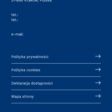
31-866 Kraków, Polska
tel.:
+48 12 628 36 42
tel.:
+48 695 411 526
e-mail:
mck@pk.edu.pl
Polityka prywatności
Polityka cookies
Deklaracja dostępności
Mapa strony