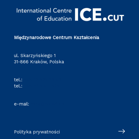
Międzynarodowe Centrum Kształcenia
ul. Skarzyńskiego 1
31-866 Kraków, Polska
tel.:
+48 12 628 36 42
tel.:
+48 695 411 526
e-mail:
mck@pk.edu.pl
Polityka prywatności