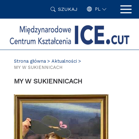
Przejdź
SZUKAJ
do
PL
treści
Strona główna
Aktualności
MY W SUKIENNICACH
MY W SUKIENNICACH